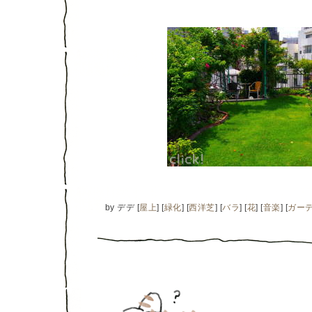
by
デデ
[
屋上
]
[
緑化
]
[
西洋芝
]
[
バラ
]
[
花
]
[
音楽
]
[
ガー